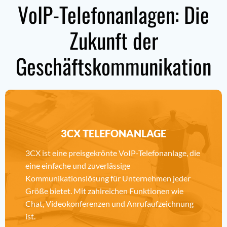
VoIP-Telefonanlagen: Die
Zukunft der
Geschäftskommunikation
3CX TELEFONANLAGE
3CX ist eine preisgekrönte VoIP-Telefonanlage, die
eine einfache und zuverlässige
Kommunikationslösung für Unternehmen jeder
Größe bietet. Mit zahlreichen Funktionen wie
Chat, Videokonferenzen und Anrufaufzeichnung
ist.