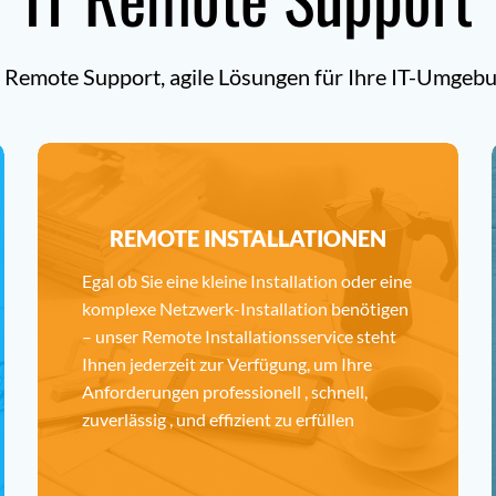
 Remote Support, agile Lösungen für Ihre IT-Umgeb
REMOTE INSTALLATIONEN
Egal ob Sie eine kleine Installation oder eine
komplexe Netzwerk-Installation benötigen
– unser Remote Installationsservice steht
Ihnen jederzeit zur Verfügung, um Ihre
Anforderungen professionell , schnell,
zuverlässig , und effizient zu erfüllen