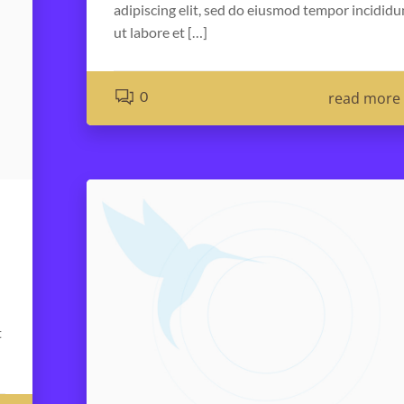
adipiscing elit, sed do eiusmod tempor incididu
ut labore et […]
0
read more
t